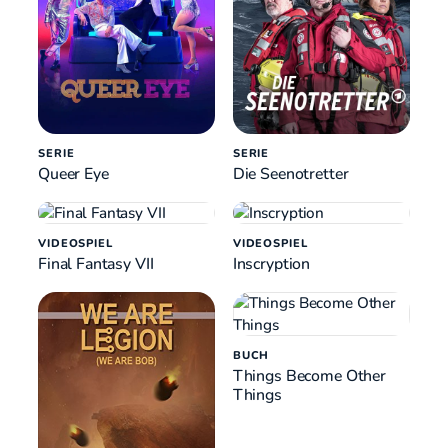
SERIE
SERIE
Queer Eye
Die Seenotretter
VIDEOSPIEL
VIDEOSPIEL
Final Fantasy VII
Inscryption
BUCH
Things Become Other
Things