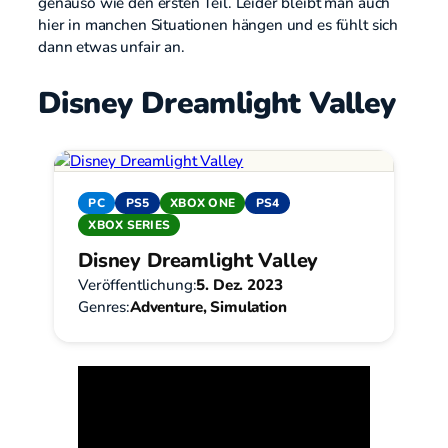
genauso wie den ersten Teil. Leider bleibt man auch
hier in manchen Situationen hängen und es fühlt sich
dann etwas unfair an.
Disney Dreamlight Valley
PC
PS5
XBOX ONE
PS4
XBOX SERIES
Disney Dreamlight Valley
Veröffentlichung:
5. Dez. 2023
Genres:
Adventure, Simulation