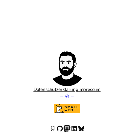
Datenschutzerklärung
Impressum
←
◎
→
Goodreads
GitHub
Mastodon
LinkedIn
Bluesky