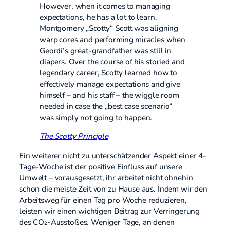
However, when it comes to managing
expectations, he has a lot to learn.
Montgomery „Scotty“ Scott was aligning
warp cores and performing miracles when
Geordi’s great-grandfather was still in
diapers. Over the course of his storied and
legendary career, Scotty learned how to
effectively manage expectations and give
himself – and his staff – the wiggle room
needed in case the „best case scenario“
was simply not going to happen.
The Scotty Principle
Ein weiterer nicht zu unterschätzender Aspekt einer 4-
Tage-Woche ist der positive Einfluss auf unsere
Umwelt – vorausgesetzt, ihr arbeitet nicht ohnehin
schon die meiste Zeit von zu Hause aus. Indem wir den
Arbeitsweg für einen Tag pro Woche reduzieren,
leisten wir einen wichtigen Beitrag zur Verringerung
des CO₂-Ausstoßes. Weniger Tage, an denen