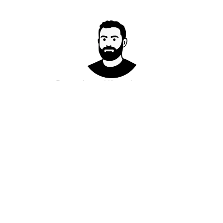
Datenschutzerklärung
Impressum
←
◎
→
Goodreads
GitHub
Mastodon
LinkedIn
Bluesky