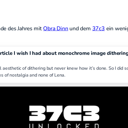
nde des Jahres mit
Obra Dinn
und dem
37c3
ein wenig
rticle I wish I had about monochrome image ditheri
l aesthetic of dithering but never knew how it’s done. So I did 
es of nostalgia and none of Lena.