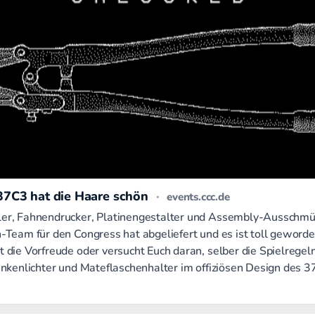
 37C3 hat die Haare schön
·
events.ccc.de
er, Fahnendrucker, Platinengestalter und Assembly-Ausschmü
Team für den Congress hat abgeliefert und es ist toll geworde
die Vorfreude oder versucht Euch daran, selber die Spielregel
nkenlichter und Mateflaschenhalter im offiziösen Design des 3