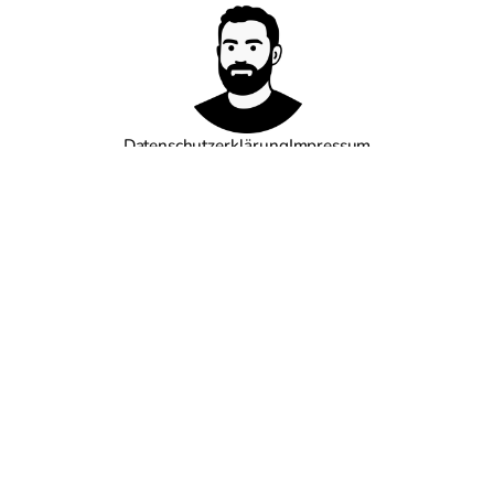
Datenschutzerklärung
Impressum
←
◎
→
Goodreads
GitHub
Mastodon
LinkedIn
Bluesky