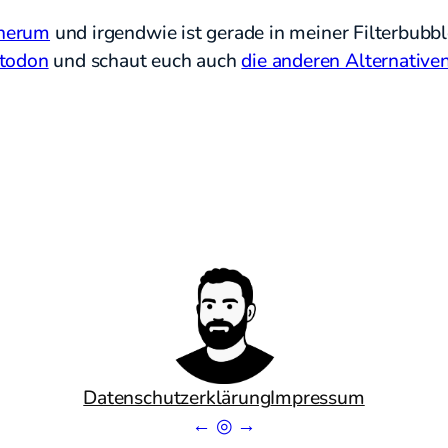
 herum
und irgendwie ist gerade in meiner Filterbubb
stodon
und schaut euch auch
die anderen Alternative
Datenschutzerklärung
Impressum
←
◎
→