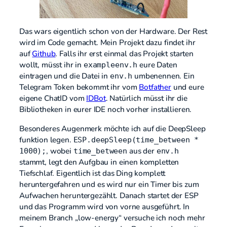
Das wars eigentlich schon von der Hardware. Der Rest
wird im Code gemacht. Mein Projekt dazu findet ihr
auf
Github
. Falls ihr erst einmal das Projekt starten
wollt, müsst ihr in
eure Daten
exampleenv.h
eintragen und die Datei in
umbenennen. Ein
env.h
Telegram Token bekommt ihr vom
Botfather
und eure
eigene ChatID vom
IDBot
. Natürlich müsst ihr die
Bibliotheken in eurer IDE noch vorher installieren.
Besonderes Augenmerk möchte ich auf die DeepSleep
funktion legen.
ESP.deepSleep(time_between *
, wobei
aus der
1000);
time_between
env.h
stammt, legt den Aufgbau in einen kompletten
Tiefschlaf. Eigentlich ist das Ding komplett
heruntergefahren und es wird nur ein Timer bis zum
Aufwachen heruntergezählt. Danach startet der ESP
und das Programm wird von vorne ausgeführt. In
meinem Branch „low-energy“ versuche ich noch mehr