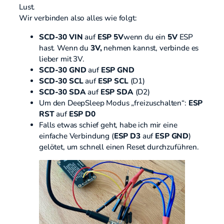
Lust.
Wir verbinden also alles wie folgt:
SCD-30 VIN
auf
ESP 5V
wenn du ein
5V
ESP
hast. Wenn du
3V,
nehmen kannst, verbinde es
lieber mit 3V.
SCD-30 GND
auf
ESP GND
SCD-30 SCL
auf
ESP SCL
(D1)
SCD-30 SDA
auf
ESP SDA
(D2)
Um den DeepSleep Modus „freizuschalten“:
ESP
RST
auf
ESP D0
Falls etwas schief geht, habe ich mir eine
einfache Verbindung (
ESP D3
auf
ESP GND
)
gelötet, um schnell einen Reset durchzuführen.